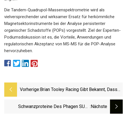
Die Tandem-Quadrupol-Massenspektrometrie wird als
vielversprechender und wirksamer Ersatz für herkömmliche
Magnetsektorinstrumente bei der Analyse persistenter
organischer Schadstoffe (POPs) vorgestellt. Ziel der Experten-
Podiumsdiskussion ist es, die Vorteile, Anwendungen und
regulatorischen Akzeptanz von MS-MS für die POP-Analyse
hervorzuheben.
Vorherige:
Brian Tooley Racing Gibt Bekannt, Dass
Der BTR Short Block Jetzt Verfügbar Ist
Schwanzproteine ​​des Phagen SU10
:nächste
Reorganisieren Sich Zur Genomabgabe In
Die Düse