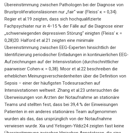
Übereinstimmung zwischen Pathologen bei der Diagnose von
Brustproliferationsläsionen nur „fair“ war (Fleiss‘ κ = 0,34).
Regier et al.19 zeigten, dass sich hochqualifizierte
Fachpsychiater nur in 4–15 % der Fälle auf die Diagnose einer
„schwerwiegenden depressiven Störung“ einigten (Fleiss' κ =
0,28)20. Halford et al.21 zeigten eine minimale
Übereinstimmung zwischen EEG-Experten hinsichtlich der
Identifizierung periodischer Entladungen in kontinuierlichen EEG-
Aufzeichnungen auf der Intensivstation (durchschnittlicher
paarweiser Cohen-κ = 0,38). Moor et al.22 beschreiben die
erheblichen Meinungsverschiedenheiten über die Definition von
Sepsis – einer der häufigsten Todesursachen auf
Intensivstationen weltweit. Zhang et al.23 untersuchten die
Überweisungen von Ärzten der Notaufnahme an stationäre
Teams und stellten fest, dass bei 39,4 % der Einweisungen
Patienten in ein anderes stationäres Team aufgenommen
wurden als das, das ursprünglich von der Notaufnahme
verwiesen wurde. Xia und Yetisgen-Yildiz24 zeigten fast keine
Übereinstimmung zwischen klinischen Annotatoren, die eine