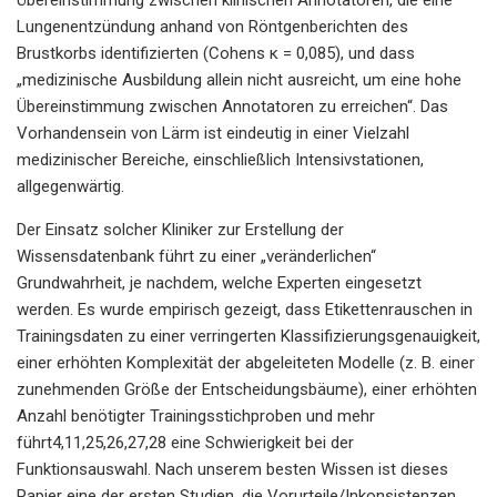
Lungenentzündung anhand von Röntgenberichten des
Brustkorbs identifizierten (Cohens κ = 0,085), und dass
„medizinische Ausbildung allein nicht ausreicht, um eine hohe
Übereinstimmung zwischen Annotatoren zu erreichen“. Das
Vorhandensein von Lärm ist eindeutig in einer Vielzahl
medizinischer Bereiche, einschließlich Intensivstationen,
allgegenwärtig.
Der Einsatz solcher Kliniker zur Erstellung der
Wissensdatenbank führt zu einer „veränderlichen“
Grundwahrheit, je nachdem, welche Experten eingesetzt
werden. Es wurde empirisch gezeigt, dass Etikettenrauschen in
Trainingsdaten zu einer verringerten Klassifizierungsgenauigkeit,
einer erhöhten Komplexität der abgeleiteten Modelle (z. B. einer
zunehmenden Größe der Entscheidungsbäume), einer erhöhten
Anzahl benötigter Trainingsstichproben und mehr
führt4,11,25,26,27,28 eine Schwierigkeit bei der
Funktionsauswahl. Nach unserem besten Wissen ist dieses
Papier eine der ersten Studien, die Vorurteile/Inkonsistenzen