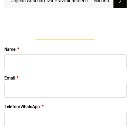
Japans Geschäft Mit Präzisionsblechen
:nächste
Verbundglas
Wächst Weiter
Name:
*
Email:
*
Telefon/WhatsApp:
*